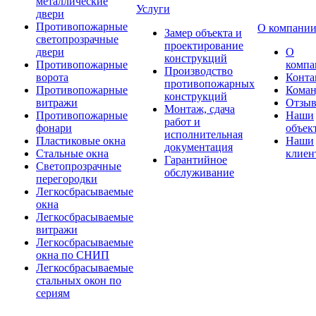
металлические
Услуги
двери
Противопожарные
О компани
Замер объекта и
светопрозрачные
проектирование
двери
О
конструкций
Противопожарные
компа
Производство
ворота
Конта
противопожарных
Противопожарные
Коман
конструкций
витражи
Отзы
Монтаж, сдача
Противопожарные
Наши
работ и
фонари
объек
исполнительная
Пластиковые окна
Наши
документация
Стальные окна
клиен
Гарантийное
Светопрозрачные
обслуживание
перегородки
Легкосбрасываемые
окна
Легкосбрасываемые
витражи
Легкосбрасываемые
окна по СНИП
Легкосбрасываемые
стальных окон по
сериям