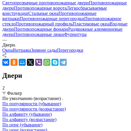
Светопрозрачные противопожарные двери
Противопожарные
двери
Противопожарные ворота
Легкосбрасываемые
конструкции
Стальные окна
Противопожарные
витражи
Противопожарные перегородки
Противопожарное
стекло
Противопожарный профиль
Пластиковые окна
Входные
двери
Противопожарные фонари
Раздвижные алюминиевые
двери
Противопожарные люки
Фурнитура
—
Двери
Окна
Витражи
Зимние сады
Перегородки
Двери
2
Фильтр
По умолчанию (возрастание)
По популярности (убывание)
По популярности (возрастание)
По алфавиту (убывание)
По алфавиту (возрастание)
По цене (убывание)
По цене (возрастание)