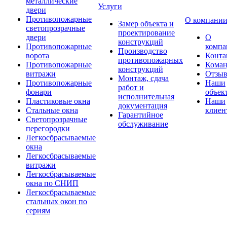
металлические
Услуги
двери
Противопожарные
О компани
Замер объекта и
светопрозрачные
проектирование
двери
О
конструкций
Противопожарные
компа
Производство
ворота
Конта
противопожарных
Противопожарные
Коман
конструкций
витражи
Отзы
Монтаж, сдача
Противопожарные
Наши
работ и
фонари
объек
исполнительная
Пластиковые окна
Наши
документация
Стальные окна
клиен
Гарантийное
Светопрозрачные
обслуживание
перегородки
Легкосбрасываемые
окна
Легкосбрасываемые
витражи
Легкосбрасываемые
окна по СНИП
Легкосбрасываемые
стальных окон по
сериям