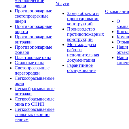
металлические
Услуги
двери
Противопожарные
О компани
Замер объекта и
светопрозрачные
проектирование
двери
О
конструкций
Противопожарные
компа
Производство
ворота
Конта
противопожарных
Противопожарные
Коман
конструкций
витражи
Отзы
Монтаж, сдача
Противопожарные
Наши
работ и
фонари
объек
исполнительная
Пластиковые окна
Наши
документация
Стальные окна
клиен
Гарантийное
Светопрозрачные
обслуживание
перегородки
Легкосбрасываемые
окна
Легкосбрасываемые
витражи
Легкосбрасываемые
окна по СНИП
Легкосбрасываемые
стальных окон по
сериям