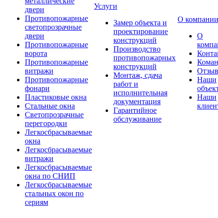
металлические
Услуги
двери
Противопожарные
О компани
Замер объекта и
светопрозрачные
проектирование
двери
О
конструкций
Противопожарные
компа
Производство
ворота
Конта
противопожарных
Противопожарные
Коман
конструкций
витражи
Отзы
Монтаж, сдача
Противопожарные
Наши
работ и
фонари
объек
исполнительная
Пластиковые окна
Наши
документация
Стальные окна
клиен
Гарантийное
Светопрозрачные
обслуживание
перегородки
Легкосбрасываемые
окна
Легкосбрасываемые
витражи
Легкосбрасываемые
окна по СНИП
Легкосбрасываемые
стальных окон по
сериям