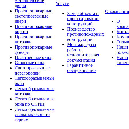
металлические
Услуги
двери
Противопожарные
О компани
Замер объекта и
светопрозрачные
проектирование
двери
О
конструкций
Противопожарные
компа
Производство
ворота
Конта
противопожарных
Противопожарные
Коман
конструкций
витражи
Отзы
Монтаж, сдача
Противопожарные
Наши
работ и
фонари
объек
исполнительная
Пластиковые окна
Наши
документация
Стальные окна
клиен
Гарантийное
Светопрозрачные
обслуживание
перегородки
Легкосбрасываемые
окна
Легкосбрасываемые
витражи
Легкосбрасываемые
окна по СНИП
Легкосбрасываемые
стальных окон по
сериям