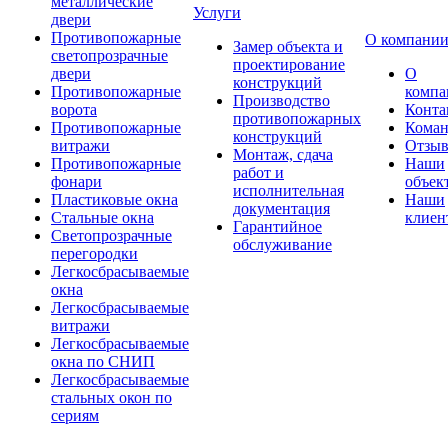
металлические
Услуги
двери
Противопожарные
О компани
Замер объекта и
светопрозрачные
проектирование
двери
О
конструкций
Противопожарные
компа
Производство
ворота
Конта
противопожарных
Противопожарные
Коман
конструкций
витражи
Отзы
Монтаж, сдача
Противопожарные
Наши
работ и
фонари
объек
исполнительная
Пластиковые окна
Наши
документация
Стальные окна
клиен
Гарантийное
Светопрозрачные
обслуживание
перегородки
Легкосбрасываемые
окна
Легкосбрасываемые
витражи
Легкосбрасываемые
окна по СНИП
Легкосбрасываемые
стальных окон по
сериям