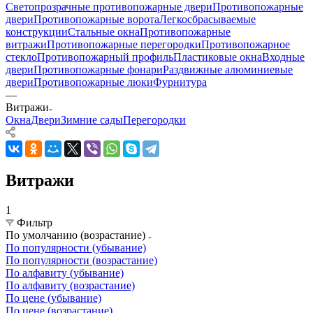
Светопрозрачные противопожарные двери
Противопожарные
двери
Противопожарные ворота
Легкосбрасываемые
конструкции
Стальные окна
Противопожарные
витражи
Противопожарные перегородки
Противопожарное
стекло
Противопожарный профиль
Пластиковые окна
Входные
двери
Противопожарные фонари
Раздвижные алюминиевые
двери
Противопожарные люки
Фурнитура
—
Витражи
Окна
Двери
Зимние сады
Перегородки
Витражи
1
Фильтр
По умолчанию (возрастание)
По популярности (убывание)
По популярности (возрастание)
По алфавиту (убывание)
По алфавиту (возрастание)
По цене (убывание)
По цене (возрастание)