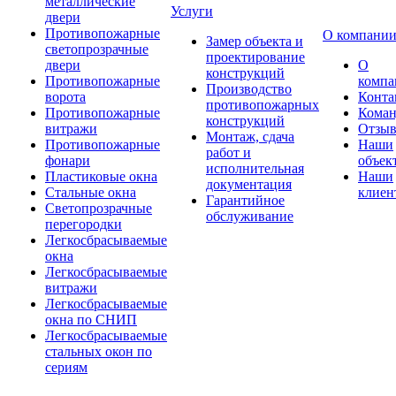
металлические
Услуги
двери
Противопожарные
О компани
Замер объекта и
светопрозрачные
проектирование
двери
О
конструкций
Противопожарные
компа
Производство
ворота
Конта
противопожарных
Противопожарные
Коман
конструкций
витражи
Отзы
Монтаж, сдача
Противопожарные
Наши
работ и
фонари
объек
исполнительная
Пластиковые окна
Наши
документация
Стальные окна
клиен
Гарантийное
Светопрозрачные
обслуживание
перегородки
Легкосбрасываемые
окна
Легкосбрасываемые
витражи
Легкосбрасываемые
окна по СНИП
Легкосбрасываемые
стальных окон по
сериям