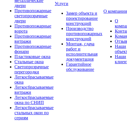
металлические
Услуги
двери
Противопожарные
О компани
Замер объекта и
светопрозрачные
проектирование
двери
О
конструкций
Противопожарные
компа
Производство
ворота
Конта
противопожарных
Противопожарные
Коман
конструкций
витражи
Отзы
Монтаж, сдача
Противопожарные
Наши
работ и
фонари
объек
исполнительная
Пластиковые окна
Наши
документация
Стальные окна
клиен
Гарантийное
Светопрозрачные
обслуживание
перегородки
Легкосбрасываемые
окна
Легкосбрасываемые
витражи
Легкосбрасываемые
окна по СНИП
Легкосбрасываемые
стальных окон по
сериям