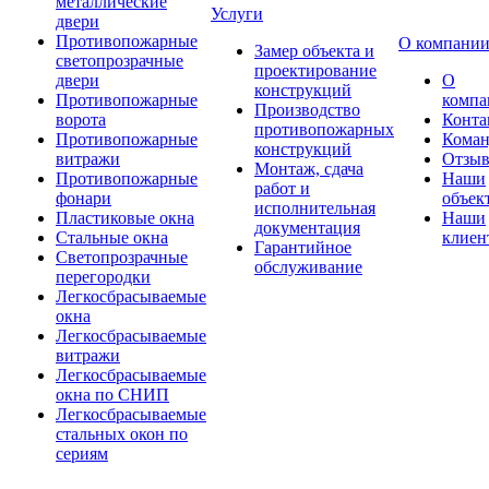
металлические
Услуги
двери
Противопожарные
О компани
Замер объекта и
светопрозрачные
проектирование
двери
О
конструкций
Противопожарные
компа
Производство
ворота
Конта
противопожарных
Противопожарные
Коман
конструкций
витражи
Отзы
Монтаж, сдача
Противопожарные
Наши
работ и
фонари
объек
исполнительная
Пластиковые окна
Наши
документация
Стальные окна
клиен
Гарантийное
Светопрозрачные
обслуживание
перегородки
Легкосбрасываемые
окна
Легкосбрасываемые
витражи
Легкосбрасываемые
окна по СНИП
Легкосбрасываемые
стальных окон по
сериям