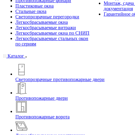
Противопожарные фонари
Монтаж, сдача
Пластиковые окна
документация
Стальные окна
Гарантийное о
Светопрозрачные перегородки
Легкосбрасываемые окна
Легкосбрасываемые витражи
Легкосбрасываемые окна по СНИП
Легкосбрасываемые стальных окон
по сериям
Каталог
Светопрозрачные противопожарные двери
Противопожарные двери
Противопожарные ворота