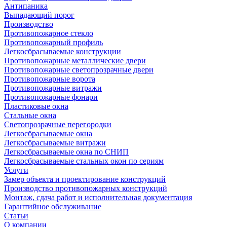
Антипаника
Выпадающий порог
Производство
Противопожарное стекло
Противопожарный профиль
Легкосбрасываемые конструкции
Противопожарные металлические двери
Противопожарные светопрозрачные двери
Противопожарные ворота
Противопожарные витражи
Противопожарные фонари
Пластиковые окна
Стальные окна
Светопрозрачные перегородки
Легкосбрасываемые окна
Легкосбрасываемые витражи
Легкосбрасываемые окна по СНИП
Легкосбрасываемые стальных окон по сериям
Услуги
Замер объекта и проектирование конструкций
Производство противопожарных конструкций
Монтаж, сдача работ и исполнительная документация
Гарантийное обслуживание
Статьи
О компании