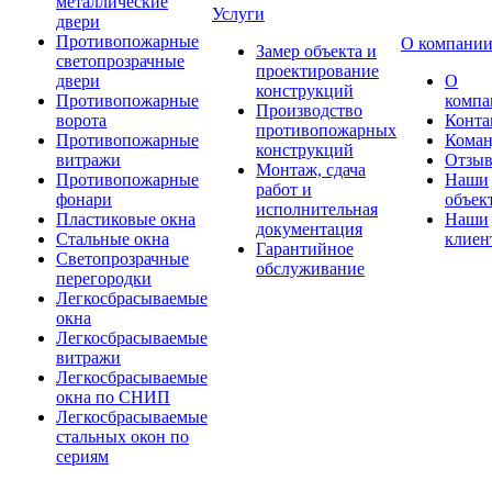
металлические
Услуги
двери
Противопожарные
О компани
Замер объекта и
светопрозрачные
проектирование
двери
О
конструкций
Противопожарные
компа
Производство
ворота
Конта
противопожарных
Противопожарные
Коман
конструкций
витражи
Отзы
Монтаж, сдача
Противопожарные
Наши
работ и
фонари
объек
исполнительная
Пластиковые окна
Наши
документация
Стальные окна
клиен
Гарантийное
Светопрозрачные
обслуживание
перегородки
Легкосбрасываемые
окна
Легкосбрасываемые
витражи
Легкосбрасываемые
окна по СНИП
Легкосбрасываемые
стальных окон по
сериям