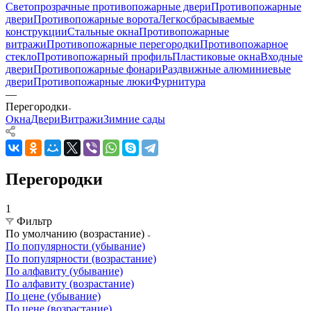
Светопрозрачные противопожарные двери
Противопожарные
двери
Противопожарные ворота
Легкосбрасываемые
конструкции
Стальные окна
Противопожарные
витражи
Противопожарные перегородки
Противопожарное
стекло
Противопожарный профиль
Пластиковые окна
Входные
двери
Противопожарные фонари
Раздвижные алюминиевые
двери
Противопожарные люки
Фурнитура
—
Перегородки
Окна
Двери
Витражи
Зимние сады
Перегородки
1
Фильтр
По умолчанию (возрастание)
По популярности (убывание)
По популярности (возрастание)
По алфавиту (убывание)
По алфавиту (возрастание)
По цене (убывание)
По цене (возрастание)