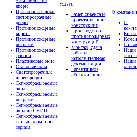
металлические
Услуги
двери
Противопожарные
О компани
Замер объекта и
светопрозрачные
проектирование
двери
О
конструкций
Противопожарные
компа
Производство
ворота
Конта
противопожарных
Противопожарные
Коман
конструкций
витражи
Отзы
Монтаж, сдача
Противопожарные
Наши
работ и
фонари
объек
исполнительная
Пластиковые окна
Наши
документация
Стальные окна
клиен
Гарантийное
Светопрозрачные
обслуживание
перегородки
Легкосбрасываемые
окна
Легкосбрасываемые
витражи
Легкосбрасываемые
окна по СНИП
Легкосбрасываемые
стальных окон по
сериям