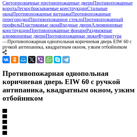
Светопрозрачные противопожарные двери
Противопожарные
ворота
Легкосбрасываемые конструкции
Стальные
окна
Противопожарные витражи
Противопожарные
перегородки
Противопожарное стекло
Противопожарный
профиль
Пластиковые окна
Входные двери
Алюминиевые
конструкции
Противопожарные фонари
Раздвижные
алюминиевые двери
Противопожарные люки
Фурнитура
—
Противопожарная однопольная коричневая дверь EIW 60 с
ручкой антипаника, квадратным окном, узким отбойником
Противопожарная однопольная
коричневая дверь EIW 60 с ручкой
антипаника, квадратным окном, узким
отбойником