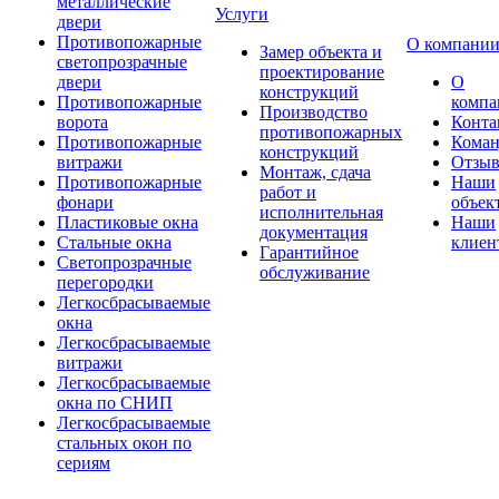
металлические
Услуги
двери
Противопожарные
О компани
Замер объекта и
светопрозрачные
проектирование
двери
О
конструкций
Противопожарные
компа
Производство
ворота
Конта
противопожарных
Противопожарные
Коман
конструкций
витражи
Отзы
Монтаж, сдача
Противопожарные
Наши
работ и
фонари
объек
исполнительная
Пластиковые окна
Наши
документация
Стальные окна
клиен
Гарантийное
Светопрозрачные
обслуживание
перегородки
Легкосбрасываемые
окна
Легкосбрасываемые
витражи
Легкосбрасываемые
окна по СНИП
Легкосбрасываемые
стальных окон по
сериям