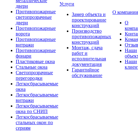
металлические
Услуги
двери
Противопожарные
О компани
Замер объекта и
светопрозрачные
проектирование
двери
О
конструкций
Противопожарные
компа
Производство
ворота
Конта
противопожарных
Противопожарные
Коман
конструкций
витражи
Отзы
Монтаж, сдача
Противопожарные
Наши
работ и
фонари
объек
исполнительная
Пластиковые окна
Наши
документация
Стальные окна
клиен
Гарантийное
Светопрозрачные
обслуживание
перегородки
Легкосбрасываемые
окна
Легкосбрасываемые
витражи
Легкосбрасываемые
окна по СНИП
Легкосбрасываемые
стальных окон по
сериям