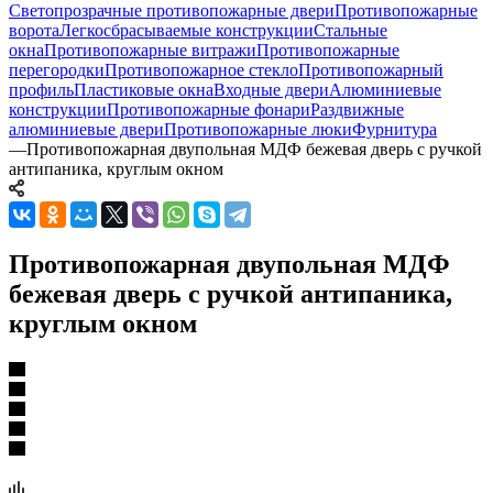
Светопрозрачные противопожарные двери
Противопожарные
ворота
Легкосбрасываемые конструкции
Стальные
окна
Противопожарные витражи
Противопожарные
перегородки
Противопожарное стекло
Противопожарный
профиль
Пластиковые окна
Входные двери
Алюминиевые
конструкции
Противопожарные фонари
Раздвижные
алюминиевые двери
Противопожарные люки
Фурнитура
—
Противопожарная двупольная МДФ бежевая дверь с ручкой
антипаника, круглым окном
Противопожарная двупольная МДФ
бежевая дверь с ручкой антипаника,
круглым окном