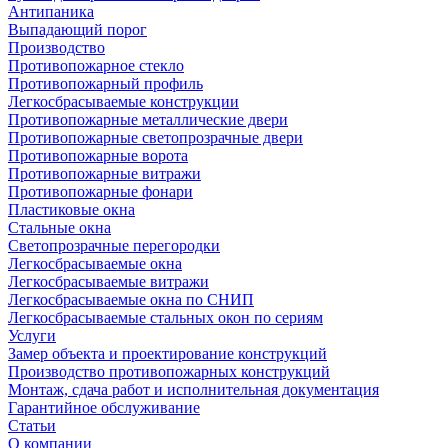
Антипаника
Выпадающий порог
Производство
Противопожарное стекло
Противопожарный профиль
Легкосбрасываемые конструкции
Противопожарные металлические двери
Противопожарные светопрозрачные двери
Противопожарные ворота
Противопожарные витражи
Противопожарные фонари
Пластиковые окна
Стальные окна
Светопрозрачные перегородки
Легкосбрасываемые окна
Легкосбрасываемые витражи
Легкосбрасываемые окна по СНИП
Легкосбрасываемые стальных окон по сериям
Услуги
Замер объекта и проектирование конструкций
Производство противопожарных конструкций
Монтаж, сдача работ и исполнительная документация
Гарантийное обслуживание
Статьи
О компании