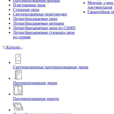
Противопожарные фонари
Монтаж, сдача
Пластиковые окна
документация
Стальные окна
Гарантийное о
Светопрозрачные перегородки
Легкосбрасываемые окна
Легкосбрасываемые витражи
Легкосбрасываемые окна по СНИП
Легкосбрасываемые стальных окон
по сериям
Каталог
Светопрозрачные противопожарные двери
Противопожарные двери
Противопожарные ворота